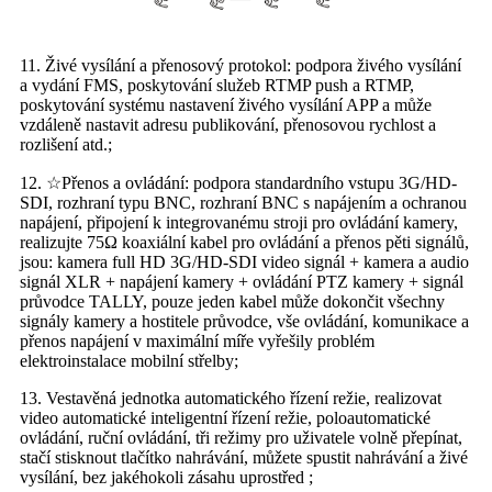
11. Živé vysílání a přenosový protokol: podpora živého vysílání
a vydání FMS, poskytování služeb RTMP push a RTMP,
poskytování systému nastavení živého vysílání APP a může
vzdáleně nastavit adresu publikování, přenosovou rychlost a
rozlišení atd.;
12. ☆Přenos a ovládání: podpora standardního vstupu 3G/HD-
SDI, rozhraní typu BNC, rozhraní BNC s napájením a ochranou
napájení, připojení k integrovanému stroji pro ovládání kamery,
realizujte 75Ω koaxiální kabel pro ovládání a přenos pěti signálů,
jsou: kamera full HD 3G/HD-SDI video signál + kamera a audio
signál XLR + napájení kamery + ovládání PTZ kamery + signál
průvodce TALLY, pouze jeden kabel může dokončit všechny
signály kamery a hostitele průvodce, vše ovládání, komunikace a
přenos napájení v maximální míře vyřešily problém
elektroinstalace mobilní střelby;
13. Vestavěná jednotka automatického řízení režie, realizovat
video automatické inteligentní řízení režie, poloautomatické
ovládání, ruční ovládání, tři režimy pro uživatele volně přepínat,
stačí stisknout tlačítko nahrávání, můžete spustit nahrávání a živé
vysílání, bez jakéhokoli zásahu uprostřed ;