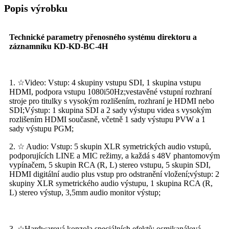
Popis výrobku
Technické parametry přenosného systému direktoru a
záznamníku KD-KD-BC-4H
1. ☆Video: Vstup: 4 skupiny vstupu SDI, 1 skupina vstupu
HDMI, podpora vstupu 1080i50Hz;vestavěné vstupní rozhraní
stroje pro titulky s vysokým rozlišením, rozhraní je HDMI nebo
SDI;Výstup: 1 skupina SDI a 2 sady výstupu videa s vysokým
rozlišením HDMI současně, včetně 1 sady výstupu PVW a 1
sady výstupu PGM;
2. ☆ Audio: Vstup: 5 skupin XLR symetrických audio vstupů,
podporujících LINE a MIC režimy, a každá s 48V phantomovým
vypínačem, 5 skupin RCA (R, L) stereo vstupu, 5 skupin SDI,
HDMI digitální audio plus vstup pro odstranění vložení;výstup: 2
skupiny XLR symetrického audio výstupu, 1 skupina RCA (R,
L) stereo výstup, 3,5mm audio monitor výstup;
3. ☆Hardwarová konzola speciálních efektů: osmikanálová