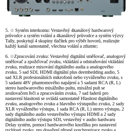
5. ☆ Systém interkomu: Vestavěný 4kanálový hardwarový
průvodce a systém volání a 4kanálový průvodce a systém výzvy
Tally, poskytují 4 skupiny tlačítek pro výběr hovorů, realizujte
každý kanál samostatně, všechna volání a ztlumte;
6. ☆Zpracování zvuku: Vestavěný digitální směšovač, analogový
směšovač a zpožďovač zvuku, vkládání a odstraňování vkládání
zvuku, realizace mixování digitálního audia a analogového
zvuku, 5 sad SDI, HDMI digitální plus deembedding audio, 5
sad XLR profesionálních mikrofonů nebo vyváženého zvuku, s
5 sadami 48V phantomového napájení a 5 sadami RCA (R, L)
stereo hardwarového mixážního pultu, mixážní pult se
zesilovačem řeči a zpracováním zvuku, 7 sad faderů pro
nastavení hlasitosti se ovládá samostatně Hlasitost digitálního
zvuku, analogového zvuku a hlavního výstupního zvuku, 2 sady
XLR vyváženého výstupu, 1 sada RCA (R, L) stereo výstupu, 2
sady digitálního audio vestavěného výstupu HDMI a 2 sady
digitálního audio výstupu SDI, vestavěný v audio hardwaru
Delay systém, pomocí hardwarového knoflíku pro nastavení
rychlosti zvuku, pro dosažení přesné synchronizace zvuku a