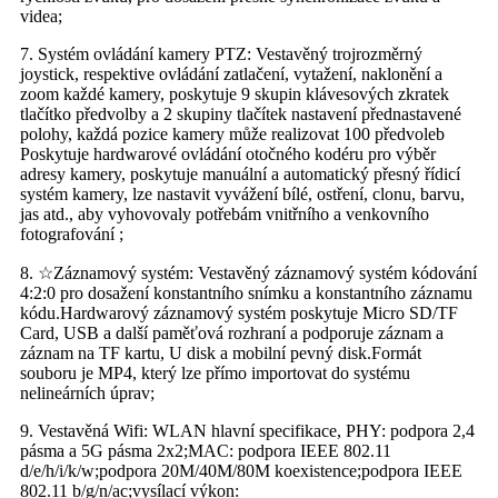
videa;
7. Systém ovládání kamery PTZ: Vestavěný trojrozměrný
joystick, respektive ovládání zatlačení, vytažení, naklonění a
zoom každé kamery, poskytuje 9 skupin klávesových zkratek
tlačítko předvolby a 2 skupiny tlačítek nastavení přednastavené
polohy, každá pozice kamery může realizovat 100 předvoleb
Poskytuje hardwarové ovládání otočného kodéru pro výběr
adresy kamery, poskytuje manuální a automatický přesný řídicí
systém kamery, lze nastavit vyvážení bílé, ostření, clonu, barvu,
jas atd., aby vyhovovaly potřebám vnitřního a venkovního
fotografování ;
8. ☆Záznamový systém: Vestavěný záznamový systém kódování
4:2:0 pro dosažení konstantního snímku a konstantního záznamu
kódu.Hardwarový záznamový systém poskytuje Micro SD/TF
Card, USB a další paměťová rozhraní a podporuje záznam a
záznam na TF kartu, U disk a mobilní pevný disk.Formát
souboru je MP4, který lze přímo importovat do systému
nelineárních úprav;
9. Vestavěná Wifi: WLAN hlavní specifikace, PHY: podpora 2,4
pásma a 5G pásma 2x2;MAC: podpora IEEE 802.11
d/e/h/i/k/w;podpora 20M/40M/80M koexistence;podpora IEEE
802.11 b/g/n/ac;vysílací výkon: