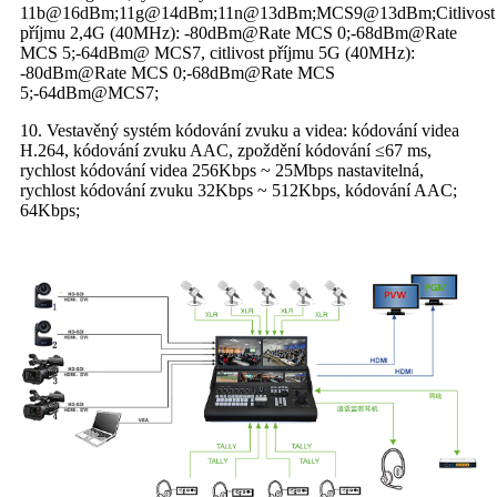
11b@16dBm;11g@14dBm;11n@13dBm;MCS9@13dBm;Citlivost
příjmu 2,4G (40MHz): -80dBm@Rate MCS 0;-68dBm@Rate
MCS 5;-64dBm@ MCS7, citlivost příjmu 5G (40MHz):
-80dBm@Rate MCS 0;-68dBm@Rate MCS
5;-64dBm@MCS7;
10. Vestavěný systém kódování zvuku a videa: kódování videa
H.264, kódování zvuku AAC, zpoždění kódování ≤67 ms,
rychlost kódování videa 256Kbps ~ 25Mbps nastavitelná,
rychlost kódování zvuku 32Kbps ~ 512Kbps, kódování AAC;
64Kbps;