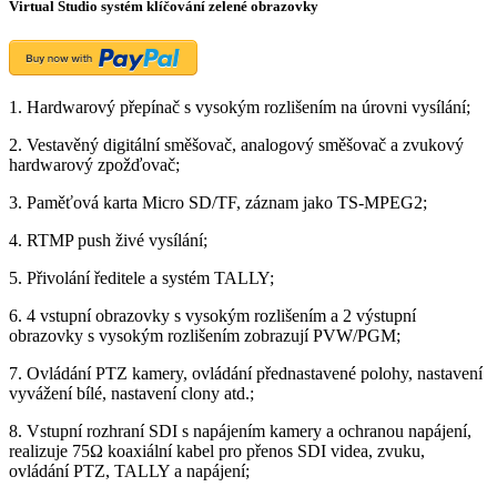
Virtual Studio systém klíčování zelené obrazovky
1. Hardwarový přepínač s vysokým rozlišením na úrovni vysílání;
2. Vestavěný digitální směšovač, analogový směšovač a zvukový
hardwarový zpožďovač;
3. Paměťová karta Micro SD/TF, záznam jako TS-MPEG2;
4. RTMP push živé vysílání;
5. Přivolání ředitele a systém TALLY;
6. 4 vstupní obrazovky s vysokým rozlišením a 2 výstupní
obrazovky s vysokým rozlišením zobrazují PVW/PGM;
7. Ovládání PTZ kamery, ovládání přednastavené polohy, nastavení
vyvážení bílé, nastavení clony atd.;
8. Vstupní rozhraní SDI s napájením kamery a ochranou napájení,
realizuje 75Ω koaxiální kabel pro přenos SDI videa, zvuku,
ovládání PTZ, TALLY a napájení;