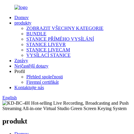
Domov
produkty
ZOBRAZIT VŠECHNY KATEGORIE
BUNDLE
STANICE PŘÍMÉHO VYSÍLÁNÍ
STANICE LIVEVR
STANICE LIVECAM
VYSÍLACÍ STANICE
Zprávy
Nejčastější dotazy
Profil
Přehled společnosti
Firemní certifikát
Kontaktujte nás
English
produkt
Domov