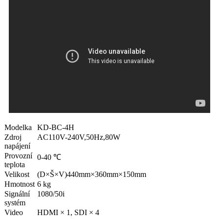
Modelka
KD-BC-4H
Zdroj
AC110V-240V,50Hz,80W
napájení
Provozní
0-40 ℃
teplota
Velikost
(D×Š×V)440mm×360mm×150mm
Hmotnost
6 kg
Signální
1080/50i
systém
Video
HDMI × 1, SDI × 4