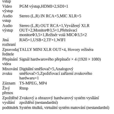
vstup
Video
PGM výstup,HDMI×2,SDI×1
výstup
Audio
Stereo (L,R) IN RCA×5,MIC XLR×5
vstup
Audio
Stereo (L,R) OUT RCA×1,Vyvážený XLR
výstup
OUT×2,MonitorФ3,5×1,Přehrávací
monitorФ3,5×1,Režisér volá MICФ3,5×2
Jiná
RJ45×1,USB×2,TF×1,WIFI
rozhraní
Zpravodaj
TALLY MINI XLR OUT×4, Hovory režiséra
ředitele
Přepínání
Signál hardwarového přepínače × 4 (1920 × 1080)
videa
Mixování
Digitální směšovač×5,Analogový
zvuku
směšovač×5,Zpožďovací zařízení zvukového
hardwaru×1
Záznam
TS-MPEG, MP4
Živý
Rtmp
přenos
Zpožděné
Zvukový a obrazový hardwarový systém vysílání
vysílání
zpoždění (nestandardní)
podtitulek
Systém titulků, virtuální systém matování (nestandardní)