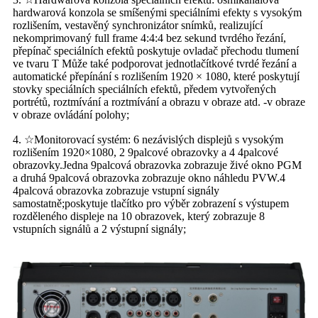
hardwarová konzola se smíšenými speciálními efekty s vysokým
rozlišením, vestavěný synchronizátor snímků, realizující
nekomprimovaný full frame 4:4:4 bez sekund tvrdého řezání,
přepínač speciálních efektů poskytuje ovladač přechodu tlumení
ve tvaru T Může také podporovat jednotlačítkové tvrdé řezání a
automatické přepínání s rozlišením 1920 × 1080, které poskytují
stovky speciálních speciálních efektů, předem vytvořených
portrétů, roztmívání a roztmívání a obrazu v obraze atd. -v obraze
v obraze ovládání polohy;
4. ☆Monitorovací systém: 6 nezávislých displejů s vysokým
rozlišením 1920×1080, 2 9palcové obrazovky a 4 4palcové
obrazovky.Jedna 9palcová obrazovka zobrazuje živé okno PGM
a druhá 9palcová obrazovka zobrazuje okno náhledu PVW.4
4palcová obrazovka zobrazuje vstupní signály
samostatně;poskytuje tlačítko pro výběr zobrazení s výstupem
rozděleného displeje na 10 obrazovek, který zobrazuje 8
vstupních signálů a 2 výstupní signály;