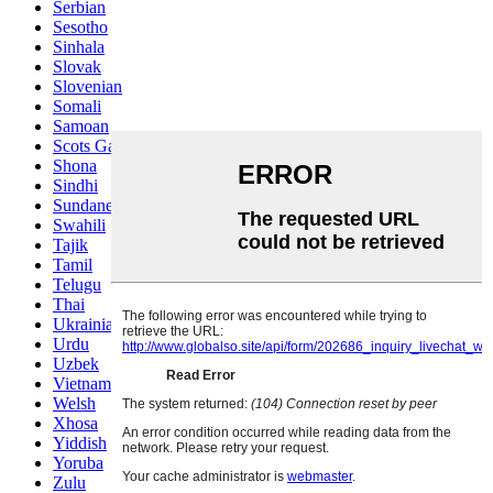
Serbian
Sesotho
Sinhala
Slovak
Slovenian
Somali
Samoan
Scots Gaelic
Shona
Sindhi
Sundanese
Swahili
Tajik
Tamil
Telugu
Thai
Ukrainian
Urdu
Uzbek
Vietnamese
Welsh
Xhosa
Yiddish
Yoruba
Zulu