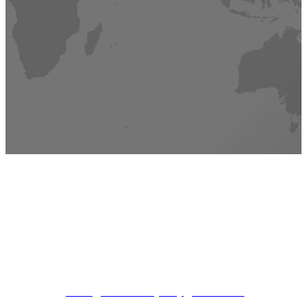
Adresa
16C-1-C budova yingdudasha, zhichunská silnice č. 48,
okres haidian, peking, Čína
E-mailem
jilemin@xkd.com.cn jimmy@xkd.com.cn