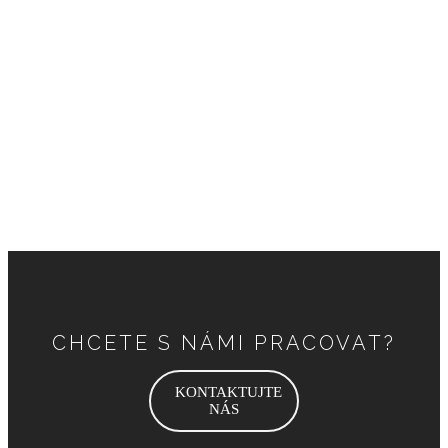
WhatsApp
+852 67057662
Wechat
+8613901006840
CHCETE S NÁMI PRACOVAT?
KONTAKTUJTE
NÁS