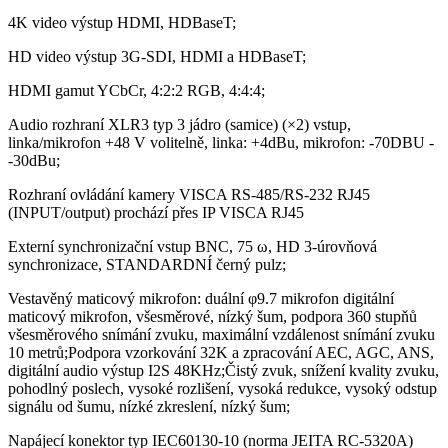
4K video výstup HDMI, HDBaseT;
HD video výstup 3G-SDI, HDMI a HDBaseT;
HDMI gamut YCbCr, 4:2:2 RGB, 4:4:4;
Audio rozhraní XLR3 typ 3 jádro (samice) (×2) vstup,
linka/mikrofon +48 V volitelně, linka: +4dBu, mikrofon: -70DBU -
-30dBu;
Rozhraní ovládání kamery VISCA RS-485/RS-232 RJ45
(INPUT/output) prochází přes IP VISCA RJ45
Externí synchronizační vstup BNC, 75 ω, HD 3-úrovňová
synchronizace, STANDARDNÍ černý pulz;
Vestavěný maticový mikrofon: duální φ9.7 mikrofon digitální
maticový mikrofon, všesměrové, nízký šum, podpora 360 stupňů
všesměrového snímání zvuku, maximální vzdálenost snímání zvuku
10 metrů;Podpora vzorkování 32K a zpracování AEC, AGC, ANS,
digitální audio výstup I2S 48KHz;Čistý zvuk, snížení kvality zvuku,
pohodlný poslech, vysoké rozlišení, vysoká redukce, vysoký odstup
signálu od šumu, nízké zkreslení, nízký šum;
Napájecí konektor typ IEC60130-10 (norma JEITA RC-5320A)