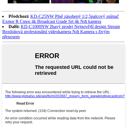
Předchozí:
KD-C25NW Plně zásobený 1/2,5palcový snímač
Exmor R Cmos 4k Broadcast Grade Srt 4k Ndi kamera
Další:
KD-C1000NW žhavý prodej Nejnovější design Stream
Bezdrátová profesionální videokamera Ndi Kamera s živým
přenosem