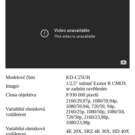
Modelové číslo
KD-C25UH
1/2,5" snímač Exmor R CMOS
Imager
se zadním osvětlením
Clona objektivu
8 930 000 pixelů
2160/29,97p, 1080/59,94p,
1080/59,94i, 720/59, 94p,
Variabilní ohnisková
2160/25p, 1080
/50p, 1080/50i,
vzdálenost
720/50p, 2160/23,98p,
1080/23,98p
Variabilní ohnisková
4K 20X, SRZ 4K 30X, HD 40X
vzdálenost