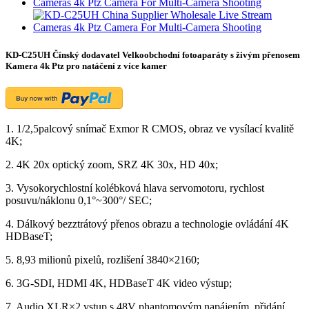
KD-C25UH Čínský dodavatel Velkoobchodní fotoaparáty s živým přenosem
Kamera 4k Ptz pro natáčení z více kamer
1. 1/2,5palcový snímač Exmor R CMOS, obraz ve vysílací kvalitě
4K;
2. 4K 20x optický zoom, SRZ 4K 30x, HD 40x;
3. Vysokorychlostní kolébková hlava servomotoru, rychlost
posuvu/náklonu 0,1°~300°/ SEC;
4. Dálkový bezztrátový přenos obrazu a technologie ovládání 4K
HDBaseT;
5. 8,93 milionů pixelů, rozlišení 3840×2160;
6. 3G-SDI, HDMI 4K, HDBaseT 4K video výstup;
7. Audio XLR×2 vstup s 48V phantomovým napájením, přidání