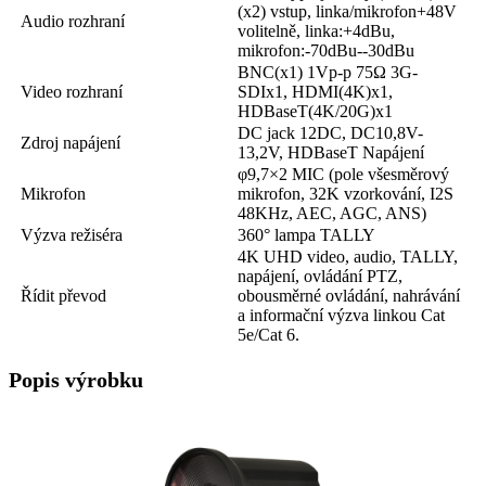
(x2) vstup, linka/mikrofon+48V
Audio rozhraní
volitelně, linka:+4dBu,
mikrofon:-70dBu--30dBu
BNC(x1) 1Vp-p 75Ω 3G-
Video rozhraní
SDIx1, HDMI(4K)x1,
HDBaseT(4K/20G)x1
DC jack 12DC, DC10,8V-
Zdroj napájení
13,2V, HDBaseT Napájení
φ9,7×2 MIC (pole všesměrový
Mikrofon
mikrofon, 32K vzorkování, I2S
48KHz, AEC, AGC, ANS)
Výzva režiséra
360° lampa TALLY
4K UHD video, audio, TALLY,
napájení, ovládání PTZ,
Řídit převod
obousměrné ovládání, nahrávání
a informační výzva linkou Cat
5e/Cat 6.
Popis výrobku