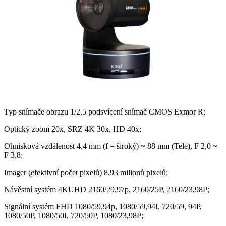
Typ snímače obrazu 1/2,5 podsvícení snímač CMOS Exmor R;
Optický zoom 20x, SRZ 4K 30x, HD 40x;
Ohnisková vzdálenost 4,4 mm (f = široký) ~ 88 mm (Tele), F 2,0 ~
F 3,8;
Imager (efektivní počet pixelů) 8,93 milionů pixelů;
Návěstní systém 4KUHD 2160/29,97p, 2160/25P, 2160/23,98P;
Signální systém FHD 1080/59,94p, 1080/59,94I, 720/59, 94P,
1080/50P, 1080/50I, 720/50P, 1080/23,98P;