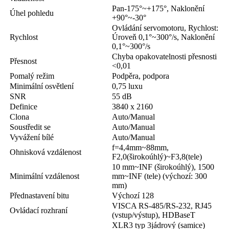
Pan-175°~+175°, Naklonění
Úhel pohledu
+90°~-30°
Ovládání servomotoru, Rychlost:
Rychlost
Úroveň 0,1°~300°/s, Naklonění
0,1°~300°/s
Chyba opakovatelnosti přesnosti
Přesnost
<0,01
Pomalý režim
Podpěra, podpora
Minimální osvětlení
0,75 luxu
SNR
55 dB
Definice
3840 x 2160
Clona
Auto/Manual
Soustředit se
Auto/Manual
Vyvážení bílé
Auto/Manual
f=4,4mm~88mm,
Ohnisková vzdálenost
F2,0(širokoúhlý)~F3,8(tele)
10 mm~INF (širokoúhlý), 1500
Minimální vzdálenost
mm~INF (tele) (výchozí: 300
mm)
Přednastavení bitu
Výchozí 128
VISCA RS-485/RS-232, RJ45
Ovládací rozhraní
(vstup/výstup), HDBaseT
XLR3 typ 3jádrový (samice)