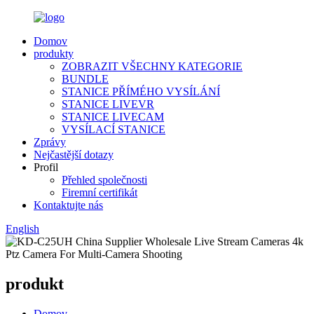
Domov
produkty
ZOBRAZIT VŠECHNY KATEGORIE
BUNDLE
STANICE PŘÍMÉHO VYSÍLÁNÍ
STANICE LIVEVR
STANICE LIVECAM
VYSÍLACÍ STANICE
Zprávy
Nejčastější dotazy
Profil
Přehled společnosti
Firemní certifikát
Kontaktujte nás
English
produkt
Domov