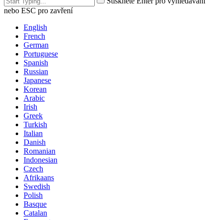
Stiskněte Enter pro vyhledávání
nebo ESC pro zavření
English
French
German
Portuguese
Spanish
Russian
Japanese
Korean
Arabic
Irish
Greek
Turkish
Italian
Danish
Romanian
Indonesian
Czech
Afrikaans
Swedish
Polish
Basque
Catalan