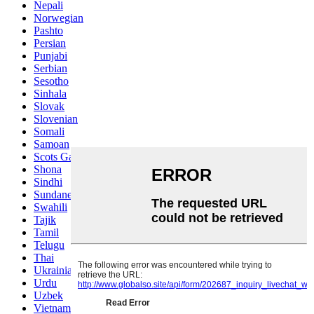
Nepali
Norwegian
Pashto
Persian
Punjabi
Serbian
Sesotho
Sinhala
Slovak
Slovenian
Somali
Samoan
Scots Gaelic
Shona
Sindhi
Sundanese
Swahili
Tajik
Tamil
Telugu
Thai
Ukrainian
Urdu
Uzbek
Vietnamese