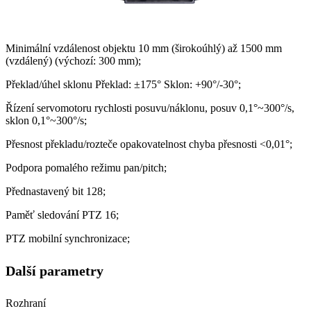
Minimální vzdálenost objektu 10 mm (širokoúhlý) až 1500 mm
(vzdálený) (výchozí: 300 mm);
Překlad/úhel sklonu Překlad: ±175° Sklon: +90°/-30°;
Řízení servomotoru rychlosti posuvu/náklonu, posuv 0,1°~300°/s,
sklon 0,1°~300°/s;
Přesnost překladu/rozteče opakovatelnost chyba přesnosti <0,01°;
Podpora pomalého režimu pan/pitch;
Přednastavený bit 128;
Paměť sledování PTZ 16;
PTZ mobilní synchronizace;
Další parametry
Rozhraní